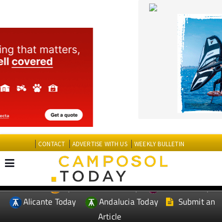
CONTACT
ADVERTISE WITH US
WEEKLY BULLETIN
Spanish News Today
Murcia Today
EDITIONS:
Alicante Today
Andalucia Today
Submit an
Article