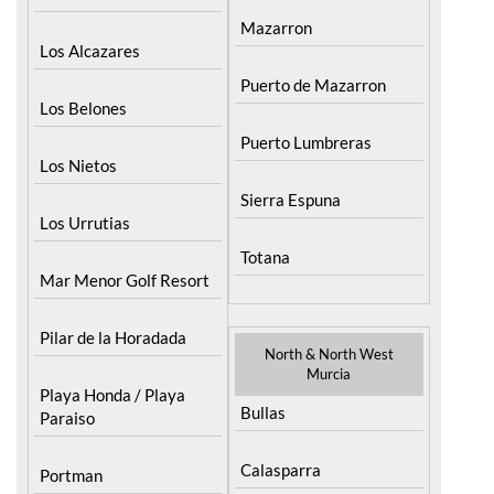
Los Alcazares
Puerto de Mazarron
Los Belones
Puerto Lumbreras
Los Nietos
Sierra Espuna
Los Urrutias
Totana
Mar Menor Golf Resort
Pilar de la Horadada
North & North West
Murcia
Playa Honda / Playa
Bullas
Paraiso
Calasparra
Portman
Caravaca de la Cruz
Roldan and Lo Ferro