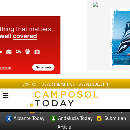
CONTACT
ADVERTISE WITH US
WEEKLY BULLETIN
Spanish News Today
Murcia Today
EDITIONS:
Alicante Today
Andalucia Today
Submit an
Article