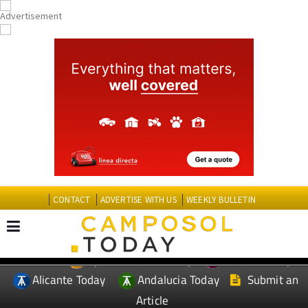
CONTACT
ADVERTISE WITH US
WEEKLY BULLETIN
Spanish News Today
Murcia Today
EDITIONS:
Alicante Today
Andalucia Today
Submit an
Article